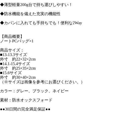
◆薄型軽量200g台で持ち運びしやすい！
◆防水機能を備えた充実の機能性
◆カバンに入れても手持ちでも！便利な2Way
【商品概要】
ノートPCバッグ×1
商品サイズ：
■13-13.3サイズ
外寸 約22×32×2cm
■14.1-15.4サイズ
外寸 約25×35×2cm
■15.6サイズ
外寸 約30×40×2cm
（※サイズは画像を参考にお選びください。）
カラー：グレー、ブラック、ネイビー
素材：防水オックスフォード
●●30日間の完全満足保証●●