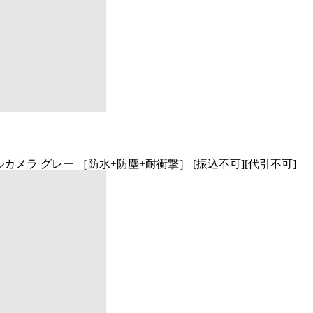
ジタルカメラ グレー ［防水+防塵+耐衝撃］ [振込不可][代引不可]