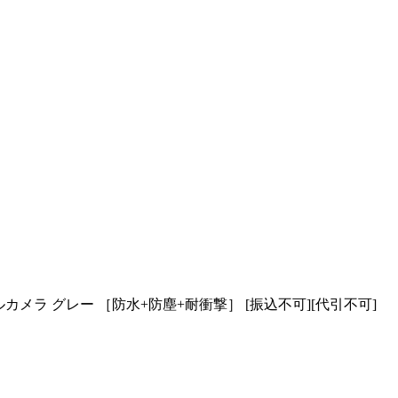
ジタルカメラ グレー ［防水+防塵+耐衝撃］ [振込不可][代引不可]