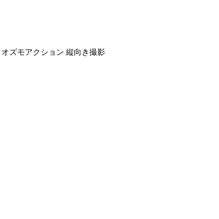
 防水 耐寒 オズモアクション 縦向き撮影