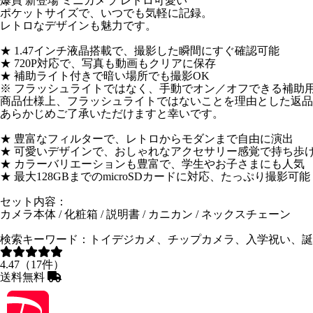
爆買 新登場 ミニカメラ レトロ可愛い
ポケットサイズで、いつでも気軽に記録。
レトロなデザインも魅力です。
★ 1.47インチ液晶搭載で、撮影した瞬間にすぐ確認可能
★ 720P対応で、写真も動画もクリアに保存
★ 補助ライト付きで暗い場所でも撮影OK
※ フラッシュライトではなく、手動でオン／オフできる補助
商品仕様上、フラッシュライトではないことを理由とした返品
あらかじめご了承いただけますと幸いです。
★ 豊富なフィルターで、レトロからモダンまで自由に演出
★ 可愛いデザインで、おしゃれなアクセサリー感覚で持ち歩
★ カラーバリエーションも豊富で、学生やお子さまにも人気
★ 最大128GBまでのmicroSDカードに対応、たっぷり撮影可能
セット内容：
カメラ本体 / 化粧箱 / 説明書 / カニカン / ネックスチェーン
検索キーワード：トイデジカメ、チップカメラ、入学祝い、誕
4.47（17件）
送料無料